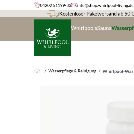
04202 51199-33
info@shop.whirlpool-living.de
springen
Zur Hauptnavigation springen
Kostenloser Paketversand ab 50,
Whirlpools
Sauna
Wasserpf
/
Wasserpflege & Reinigung
/
Whirlpool-Was
Bildergalerie überspringen