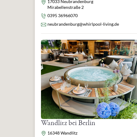
Adresse
17033 Neubrandenburg
Mirabellenstraße 2
Telefon
0395 36966070
E-Mail
neubrandenburg@whirlpool-living.de
Wandlitz bei Berlin
Adresse
16348 Wandlitz