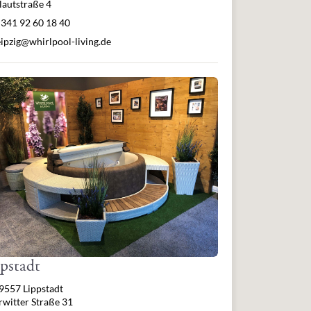
lautstraße 4
lefon
 341 92 60 18 40
Mail
eipzig@whirlpool-living.de
pstadt
resse
9557 Lippstadt
rwitter Straße 31