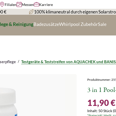
Filialen
Messen
Karriere
00 €
100% klimaneutral durch eigenen Solarstr
lege & Reinigung
Badezusätze
Whirlpool Zubehör
Sale
/
serpflege
Testgeräte & Teststreifen von AQUACHEK und BANI
Produktnummer:
25
3 in 1 Pool
11,90 €
Inhalt:
50 Stück
(0
*Preise inkl. MwSt. z