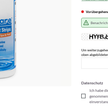
Vorübergehend 
Benachricht
Um weiterzugehen,
oben abgebildete
Datenschutz
Ich habe d
genommen 
einverstan