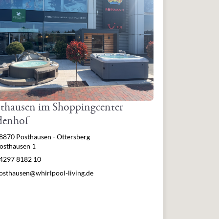
thausen im Shoppingcenter
denhof
resse
8870 Posthausen - Ottersberg
osthausen 1
lefon
4297 8182 10
Mail
osthausen@whirlpool-living.de