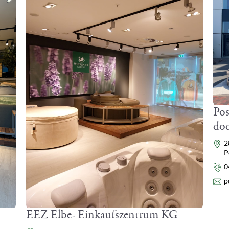
Pos
do
Ad
2
P
Te
0
E-
p
EEZ Elbe- Einkaufszentrum KG