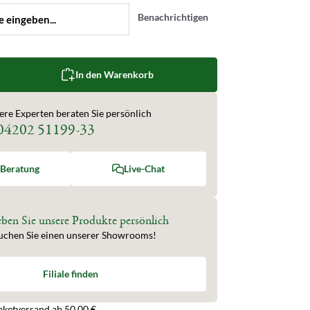
Benachrichtigen
zahl: Gib den gewünschten Wert ein oder b
In den Warenkorb
ere Experten beraten Sie persönlich
04202 51199-33
-Beratung
Live-Chat
eben Sie unsere Produkte persönlich
uchen Sie einen unserer Showrooms!
Filiale finden
aketversand ab 50,00 €