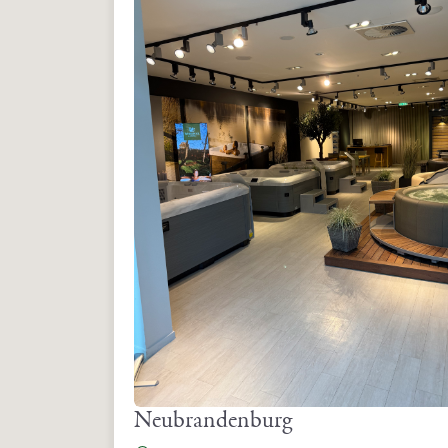
Herbert-Ludwig-Str. 2
28832 Achim
Deutschland
info@whirlpool-living.de
Neubrandenburg