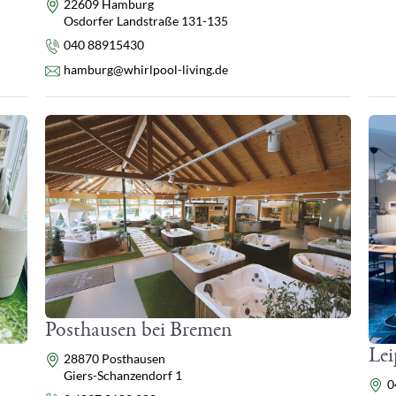
Adresse
22609 Hamburg
Osdorfer Landstraße 131-135
Telefon
040 88915430
E-Mail
hamburg@whirlpool-living.de
Posthausen bei Bremen
Lei
Adresse
28870 Posthausen
Giers-Schanzendorf 1
Ad
0