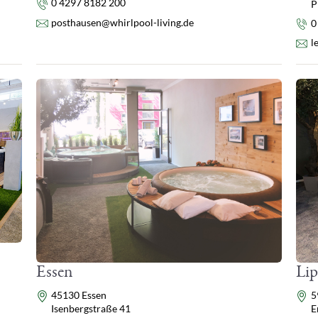
Telefon
0 4297 8182 200
P
E-Mail
posthausen@whirlpool-living.de
Te
0
E-
l
Essen
Lip
Adresse
Ad
45130 Essen
5
Isenbergstraße 41
E