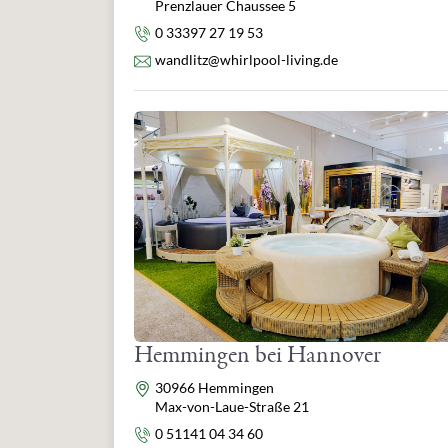
Prenzlauer Chaussee 5
Telefon
0 33397 27 19 53
E-Mail
wandlitz@whirlpool-living.de
Hemmingen bei Hannover
Adresse
30966 Hemmingen
Max-von-Laue-Straße 21
Telefon
0 51141 04 34 60