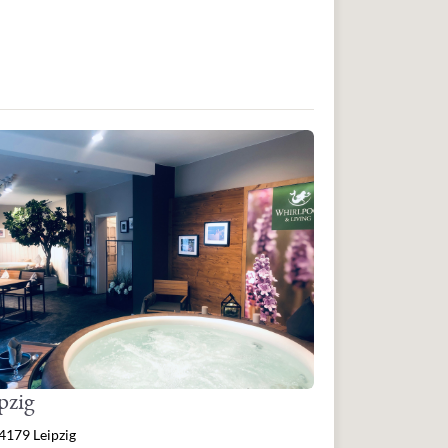
pzig
resse
4179 Leipzig