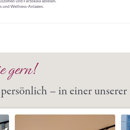
usziehen und Farbskala ablesen.
ls und Wellness-Anlagen.
n für verlässliche Ergebnisse.
erfekt für regelmäßige Kontrolle.
ochwertigen Wasserpflege-Produkte anpassen.
e gern!
persönlich – in einer unserer 