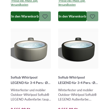
*Preise inkl. MwSt. zzgl.
*Preise inkl. MwSt. zzgl.
Versandkosten
Versandkosten
In den Warenkorb
In den Warenkorb
Softub Whirlpool
Softub Whirlpool
LEGEND für 3-4 Pers.- Ø
LEGEND für 3-4 Pers.- Ø
180 cm - 830 l - taupe
180 cm - 830 l - berwick
Winterfester und mobiler
Winterfester und mobiler
pearl
stone tweed pearl
Outdoor-Whirlpool Softub®
Outdoor-Whirlpool Softub®
LEGEND Außenfarbe: taupe
LEGEND Außenfarbe:
– Innenfarbe: pearlDer
berwick stone tweed –
Softub® LEGEND ist ein
Innenfarbe: pearlDer