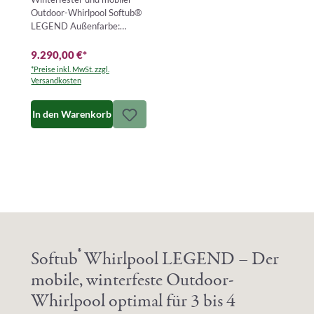
blue
Outdoor-Whirlpool Softub®
LEGEND Außenfarbe:
almond – Innenfarbe:
blueDer Softub® LEGEND
9.290,00 €
*
ist ein mo…
*Preise inkl. MwSt. zzgl.
Versandkosten
In den Warenkorb
®
Softub
Whirlpool LEGEND – Der
mobile, winterfeste Outdoor-
Whirlpool optimal für 3 bis 4