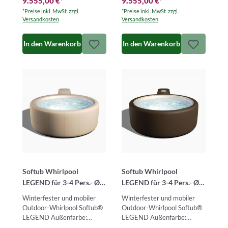
9.555,00 €
*
9.555,00 €
*
mo…
Softub® LEG…
*Preise inkl. MwSt. zzgl.
*Preise inkl. MwSt. zzgl.
Versandkosten
Versandkosten
In den Warenkorb
In den Warenkorb
Softub Whirlpool
Softub Whirlpool
LEGEND für 3-4 Pers.- Ø
LEGEND für 3-4 Pers.- Ø
180 cm - 830 l - almond
180 cm - 830 l - mocca
Winterfester und mobiler
Winterfester und mobiler
pearl
pearl
Outdoor-Whirlpool Softub®
Outdoor-Whirlpool Softub®
LEGEND Außenfarbe:
LEGEND Außenfarbe:
almond – Innenfarbe:
mocca – Innenfarbe: