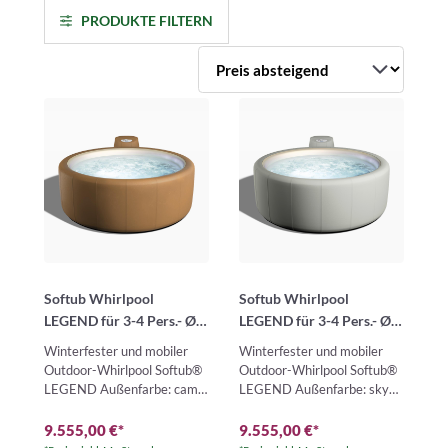
PRODUKTE FILTERN
Softub Whirlpool
Softub Whirlpool
LEGEND für 3-4 Pers.- Ø
LEGEND für 3-4 Pers.- Ø
180 cm - 830 l - camel
180 cm - 830 l - sky tweed
Winterfester und mobiler
Winterfester und mobiler
pearl
pearl
Outdoor-Whirlpool Softub®
Outdoor-Whirlpool Softub®
LEGEND Außenfarbe: camel
LEGEND Außenfarbe: sky
– Innenfarbe: pearlDer
tweed – Innenfarbe:
Softub® LEGEND ist ein
pearlDer Softub® LEGEND
9.555,00 €
*
9.555,00 €
*
mo…
ist ei…