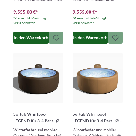
tweed – Innenfarbe:
graphite – Innenfarbe:
pearlDer Softub® LEGEND
pearlDer Softub® LEGEND
9.555,00 €
*
9.555,00 €
*
ist e…
ist ein…
*Preise inkl. MwSt. zzgl.
*Preise inkl. MwSt. zzgl.
Versandkosten
Versandkosten
In den Warenkorb
In den Warenkorb
Softub Whirlpool
Softub Whirlpool
LEGEND für 3-4 Pers.- Ø
LEGEND für 3-4 Pers.- Ø
180 cm - 830 l - mocca
180 cm - 830 l - camel
Winterfester und mobiler
Winterfester und mobiler
blue
blue
Outdoor-Whirlpool Softub®
Outdoor-Whirlpool Softub®