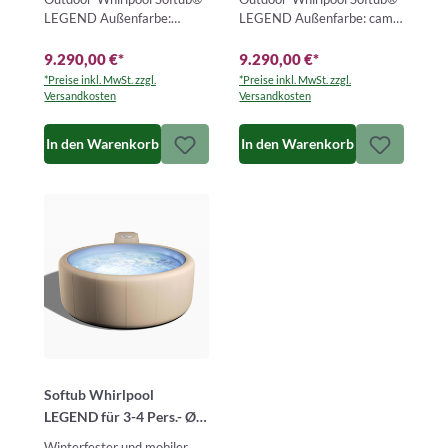
LEGEND Außenfarbe:
LEGEND Außenfarbe: camel
mocca – Innenfarbe: blueDer
– Innenfarbe: blueDer
Softub® LEGEND ist ein
Softub® LEGEND ist ein
9.290,00 €
*
9.290,00 €
*
mob…
mob…
*Preise inkl. MwSt. zzgl.
*Preise inkl. MwSt. zzgl.
Versandkosten
Versandkosten
In den Warenkorb
In den Warenkorb
Softub Whirlpool
LEGEND für 3-4 Pers.- Ø
180 cm - 830 l - almond
Winterfester und mobiler