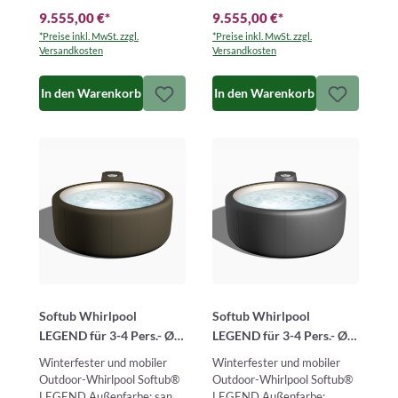
pearlDer Softub® LEGEND
pearlDer Softub® LEGEND
9.555,00 €
*
9.555,00 €
*
ist ein m…
ist ein mo…
*Preise inkl. MwSt. zzgl.
*Preise inkl. MwSt. zzgl.
Versandkosten
Versandkosten
In den Warenkorb
In den Warenkorb
Softub Whirlpool
Softub Whirlpool
LEGEND für 3-4 Pers.- Ø
LEGEND für 3-4 Pers.- Ø
180 cm - 830 l - sand
180 cm - 830 l - graphite
Winterfester und mobiler
Winterfester und mobiler
tweed pearl
pearl
Outdoor-Whirlpool Softub®
Outdoor-Whirlpool Softub®
LEGEND Außenfarbe: sand
LEGEND Außenfarbe: