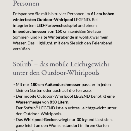
Personen
Entspannen Sie mit bis zu vier Personen im
61 cm hohen
winterfesten Outdoor-Whirlpool
LEGEND. Bei
integriertem
LED-Farbwechselspiel
und einem
Innendurchmesser
von
150 cm
genießen Sie laue
Sommer- und kalte Winterabende in wohlig warmem
Wasser. Das Highlight, mit dem Sie sich den Feierabend
versüßen.
®
Softub
– das mobile Leichtgewicht
unter den Outdoor-Whirlpools
Mit nur
180 cm Außendurchmesser
passt er in jeden
kleinen Garten oder auch auf die Terrasse.
Der mobile Outdoor-Whirlpool LEGEND benötigt eine
Wassermenge
von
830 Litern
.
®
Der Softub
LEGEND ist ein echtes Leichtgewicht unter
den Outdoor-Whirlpools.
Das
Whirlpool-Becken
wiegt nur
30 kg
und lässt sich,
ganz leicht an den Wunschstandort in Ihrem Garten