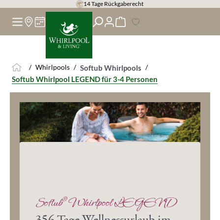
14 Tage Rückgaberecht
alt springen
/
Whirlpools
/
/
Softub Whirlpools
Softub Whirlpool LEGEND für 3-4 Personen
®
Softub
Whirlpool LEGEND
356 Tage Wellnessurlaub
im