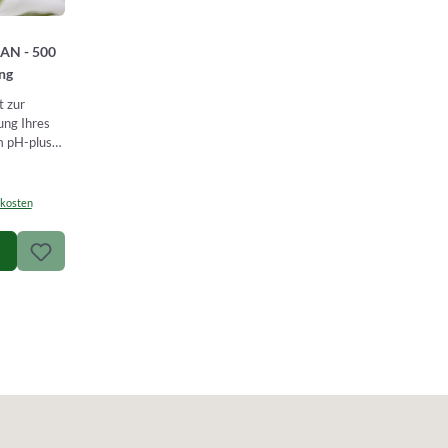
AN - 500
ng
t zur
ng Ihres
m pH-plus
önnen…
dkosten