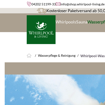
04202 51199-33
info@shop.whirlpool-living.de
springen
Zur Hauptnavigation springen
Kostenloser Paketversand ab 50,
Whirlpools
Sauna
Wasserpf
/
Wasserpflege & Reinigung
/
Whirlpool-Was