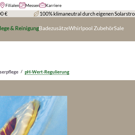
Filialen
Messen
Karriere
00 €
100% klimaneutral durch eigenen Solarstr
lege & Reinigung
Badezusätze
Whirlpool Zubehör
Sale
/
serpflege
pH-Wert-Regulierung