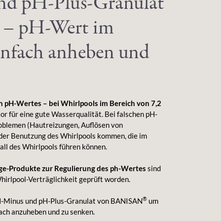
d pH-Plus-Granulat
– pH-Wert im
infach anheben und
n pH-Wertes – bei Whirlpools im Bereich von 7,2
tor für eine gute Wasserqualität. Bei falschen pH-
oblemen (Hautreizungen, Auflösen von
der Benutzung des Whirlpools kommen, die im
all des Whirlpools führen können.
ge-Produkte zur Regulierung des ph-Wertes
sind
Whirlpool-Verträglichkeit geprüft worden.
®
 pH-Minus und pH-Plus-Granulat von BANISAN
um
ach anzuheben und zu senken.