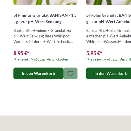
pH-plus Granulat BANIS
pH-minus Granulat BANISAN - 1,5
g - zur pH-Wert Anhebu
kg - zur pH-Wert Senkung
Banisan® pH-plus Granula
Banisan® pH-minus – Granulat zur
einfachen pH-Wert Anhebu
pH-Wert Senkung Ihres Whirlpool-
Whirlpool-WassersMit de
Wassers Ist der pH-Wert zu hoch,
Granulat von Banisan® k
kann es zu Reizungen an Ha…
5,95 €
*
8,95 €
*
*Preise inkl. MwSt. zzgl. Versan
*Preise inkl. MwSt. zzgl. Versandkosten
In den Warenkorb
In den Warenkorb