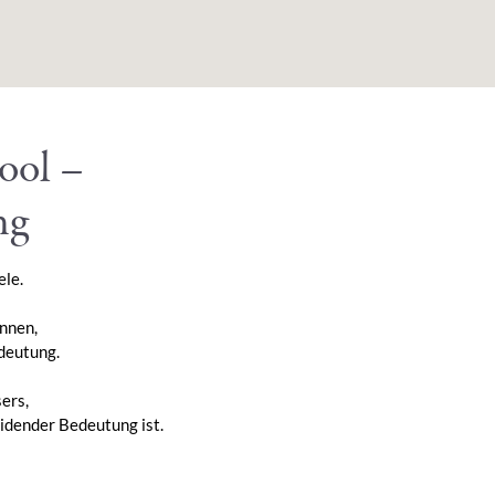
ool –
ng
ele.
nnen,
edeutung.
ers,
eidender Bedeutung ist.