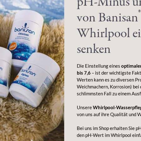
pH-Minus un
®
von Banisan
Whirlpool e
senken
Die Einstellung eines
optimale
bis 7,6
– ist der wichtigste Fak
Werten kann es zu diversen Pr
Weichmachern, Korrosion) bei 
schlimmsten Fall zu einem Ausf
Unsere
Whirlpool-Wasserpfle
von uns auf ihre Qualität und 
Bei uns im Shop erhalten Sie
den pH-Wert im Whirlpool einf