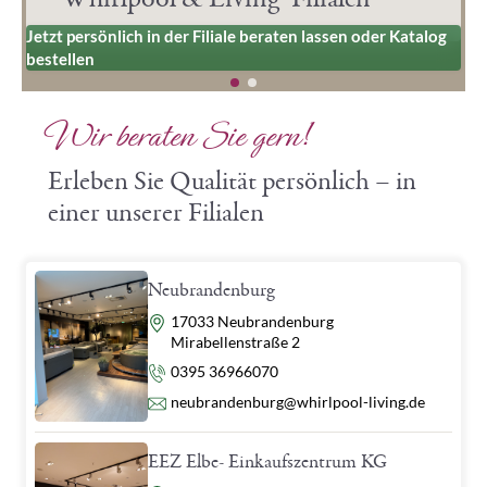
Whirlpool & Living® Filialen
g
Besuchen Sie uns und lassen sich von Experten beraten
Wir beraten Sie gern!
Erleben Sie Qualität persönlich – in
einer unserer Filialen
Neubrandenburg
Adresse
17033 Neubrandenburg
Mirabellenstraße 2
Telefon
0395 36966070
E-Mail
neubrandenburg@whirlpool-living.de
EEZ Elbe- Einkaufszentrum KG