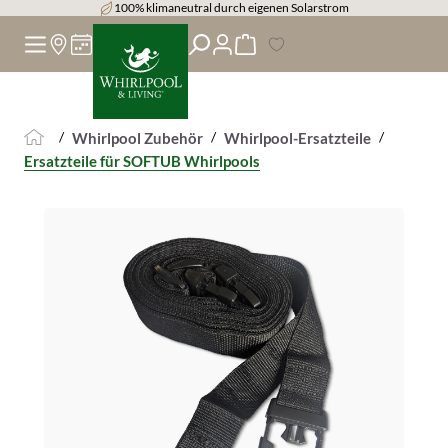
14 Tage Rückgaberecht
alt springen
/
/
/
Whirlpool Zubehör
Whirlpool-Ersatzteile
Ersatzteile für SOFTUB Whirlpools
Bildergalerie überspringen