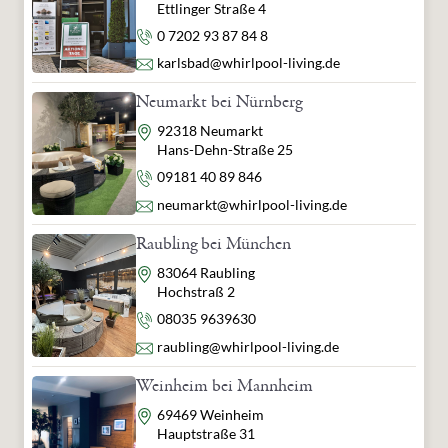
Ettlinger Straße 4
Telefon
0 7202 93 87 84 8
E-Mail
karlsbad@whirlpool-living.de
Neumarkt bei Nürnberg
Adresse
92318 Neumarkt
Hans-Dehn-Straße 25
Telefon
09181 40 89 846
E-Mail
neumarkt@whirlpool-living.de
Raubling bei München
Adresse
83064 Raubling
Hochstraß 2
Telefon
08035 9639630
E-Mail
raubling@whirlpool-living.de
Weinheim bei Mannheim
Adresse
69469 Weinheim
Hauptstraße 31