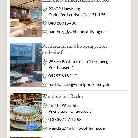
EEZ Elbe- Einkaufszentrum KG
Adresse
22609 Hamburg
Osdorfer Landstraße 131-135
Telefon
040 88915430
E-Mail
hamburg@whirlpool-living.de
Posthausen im Shoppingcenter
dodenhof
Adresse
28870 Posthausen - Ottersberg
Posthausen 1
Telefon
04297 8182 10
E-Mail
posthausen@whirlpool-living.de
Wandlitz bei Berlin
Adresse
16348 Wandlitz
Prenzlauer Chaussee 5
Telefon
0 33397 27 19 53
E-Mail
wandlitz@whirlpool-living.de