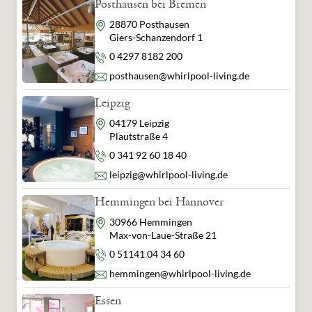
Posthausen bei Bremen
Adresse
28870 Posthausen
Giers-Schanzendorf 1
Telefon
0 4297 8182 200
E-Mail
posthausen@whirlpool-living.de
Leipzig
Adresse
04179 Leipzig
Plautstraße 4
Telefon
0 341 92 60 18 40
E-Mail
leipzig@whirlpool-living.de
Hemmingen bei Hannover
Adresse
30966 Hemmingen
Max-von-Laue-Straße 21
Telefon
0 51141 04 34 60
E-Mail
hemmingen@whirlpool-living.de
Essen