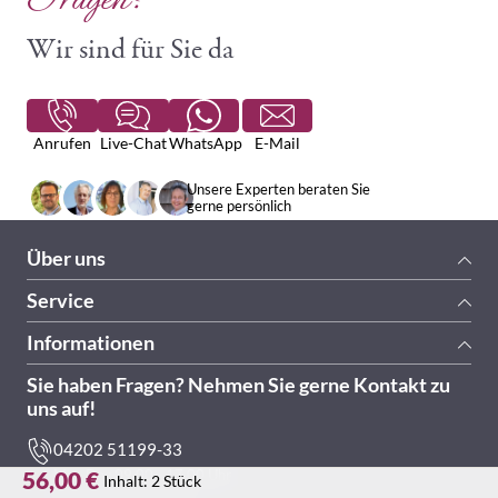
Wir sind für Sie da
Anrufen
Live-Chat
WhatsApp
E-Mail
Unsere Experten beraten Sie
gerne persönlich
Über uns
Service
Informationen
Sie haben Fragen? Nehmen Sie gerne Kontakt zu
uns auf!
04202 51199-33
Mo.- Do.: 09.00 - 17.00 Uhr
56,00 €
Inhalt:
2 Stück