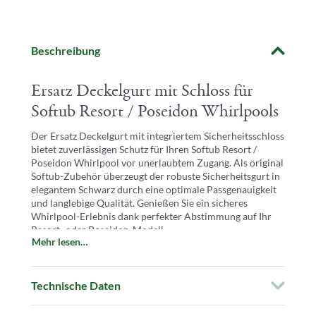
Beschreibung
Ersatz Deckelgurt mit Schloss für
Softub Resort / Poseidon Whirlpools
Der Ersatz Deckelgurt mit integriertem Sicherheitsschloss
bietet zuverlässigen Schutz für Ihren Softub Resort /
Poseidon Whirlpool vor unerlaubtem Zugang. Als original
Softub-Zubehör überzeugt der robuste Sicherheitsgurt in
elegantem Schwarz durch eine optimale Passgenauigkeit
und langlebige Qualität. Genießen Sie ein sicheres
Whirlpool-Erlebnis dank perfekter Abstimmung auf Ihr
Resort- oder Poseidon-Modell.
Mehr lesen…
Produkttyp:
Sicherheitsgurt mit abschließbarem
Verschluss
Technische Daten
Kompatibilität:
Ideal für Softub Resort und Poseidon
Farbe:
Schwarz