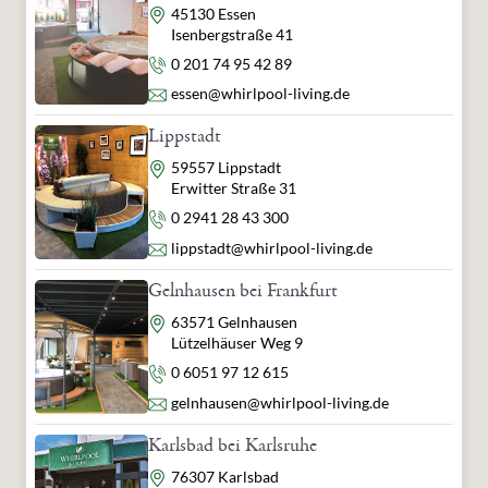
Adresse
45130 Essen
Isenbergstraße 41
Telefon
0 201 74 95 42 89
E-Mail
essen@whirlpool-living.de
Lippstadt
Adresse
59557 Lippstadt
Erwitter Straße 31
Telefon
0 2941 28 43 300
E-Mail
lippstadt@whirlpool-living.de
Gelnhausen bei Frankfurt
Adresse
63571 Gelnhausen
Lützelhäuser Weg 9
Telefon
0 6051 97 12 615
E-Mail
gelnhausen@whirlpool-living.de
Karlsbad bei Karlsruhe
Adresse
76307 Karlsbad