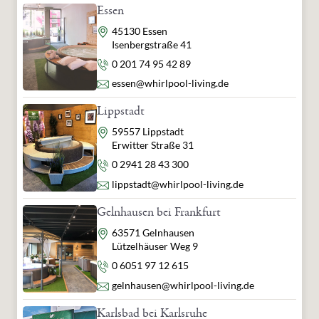
Essen
Adresse
45130 Essen
Isenbergstraße 41
Telefon
0 201 74 95 42 89
E-Mail
essen@whirlpool-living.de
Lippstadt
Adresse
59557 Lippstadt
Erwitter Straße 31
Telefon
0 2941 28 43 300
E-Mail
lippstadt@whirlpool-living.de
Gelnhausen bei Frankfurt
Adresse
63571 Gelnhausen
Lützelhäuser Weg 9
Telefon
0 6051 97 12 615
E-Mail
gelnhausen@whirlpool-living.de
Karlsbad bei Karlsruhe