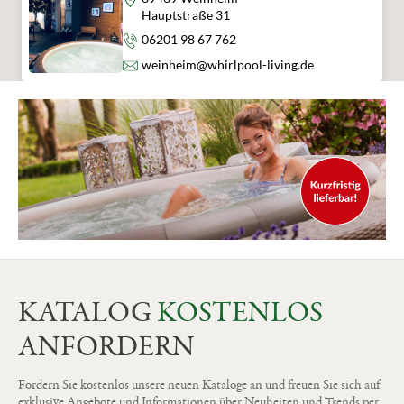
Hauptstraße 31
Telefon
06201 98 67 762
E-Mail
weinheim@whirlpool-living.de
KATALOG
KOSTENLOS
ANFORDERN
Fordern Sie kostenlos unsere neuen Kataloge an und freuen Sie sich auf
exklusive Angebote und Informationen über Neuheiten und Trends per