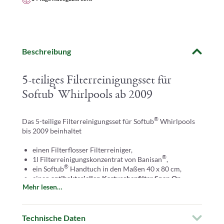
Beschreibung
5-teiliges Filterreinigungsset für
®
Softub
Whirlpools ab 2009
®
Das 5-teilige Filterreinigungsset für Softub
Whirlpools
bis 2009 beinhaltet
einen Filterflosser Filterreiniger,
®
1l Filterreinigungskonzentrat von Banisan
,
®
ein Softub
Handtuch in den Maßen 40 x 80 cm,
einen
antibakteriellen Kartuschenfilter Snap On
Mehr lesen…
und einen
Softub Filterüberzug in pearl
.
Technische Daten
Inhalt des Filterreinigungssets für Whirlpools