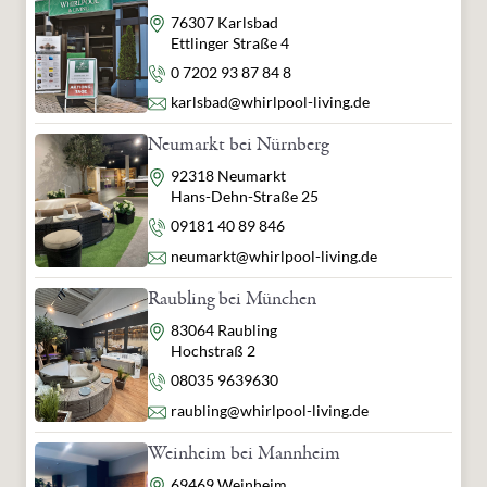
Adresse
76307 Karlsbad
Ettlinger Straße 4
Telefon
0 7202 93 87 84 8
E-Mail
karlsbad@whirlpool-living.de
Neumarkt bei Nürnberg
Adresse
92318 Neumarkt
Hans-Dehn-Straße 25
Telefon
09181 40 89 846
E-Mail
neumarkt@whirlpool-living.de
Raubling bei München
Adresse
83064 Raubling
Hochstraß 2
Telefon
08035 9639630
E-Mail
raubling@whirlpool-living.de
Weinheim bei Mannheim
Adresse
69469 Weinheim