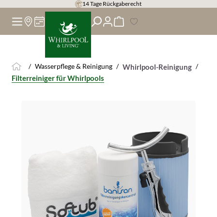
14 Tage Rückgaberecht
alt springen
/
Wasserpflege & Reinigung
/
/
Whirlpool-Reinigung
Filterreiniger für Whirlpools
Bildergalerie überspringen