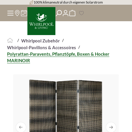
14 Tage Rückgaberecht
alt springen
/
/
Whirlpool Zubehör
/
Whirlpool-Pavillons & Accessoires
Polyrattan-Paravents, Pflanztöpfe, Boxen & Hocker
MARINOIR
Bildergalerie überspringen