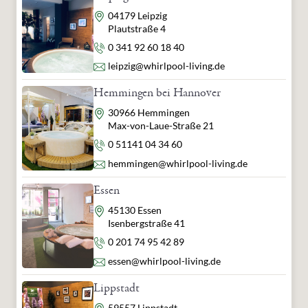
Adresse
04179 Leipzig
Plautstraße 4
Telefon
0 341 92 60 18 40
E-Mail
leipzig@whirlpool-living.de
Hemmingen bei Hannover
Adresse
30966 Hemmingen
Max-von-Laue-Straße 21
Telefon
0 51141 04 34 60
E-Mail
hemmingen@whirlpool-living.de
Essen
Adresse
45130 Essen
Isenbergstraße 41
Telefon
0 201 74 95 42 89
E-Mail
essen@whirlpool-living.de
Lippstadt
Adresse
59557 Lippstadt