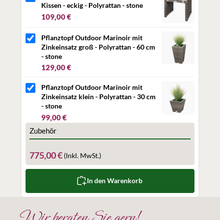
diese Produkte beliebig kombinieren können.
Kissen - eckig - Polyrattan - stone
109,00 €
Eine echte Bereicherung für Ihren Garten oder Ihre
Terrasse!
Pflanztopf Outdoor Marinoir mit
Produktinformationen
Zinkeinsatz groß - Polyrattan - 60 cm
- stone
witterungstrotzendes PE-Rattan in
stone
129,00 €
Höhe:
ca. 180 cm
Breite gesamt:
ca. 180 cm
Pflanztopf Outdoor Marinoir mit
Breite Einzelelement:
ca. 60 cm
Zinkeinsatz klein - Polyrattan - 30 cm
faltbar
- stone
Füße: spezielle Aluminiumfüße in T-Form mit Löchern
99,00 €
zur Befestigung auf der Terrasse oder im Boden
Zubehör
Angaben zur Produktsicherheit
775,00 €
(Inkl. MwSt.)
Herstellerinformationen:
Whirlpool & Living GmbH
Herbert-Ludwig-Str. 2
In den Warenkorb
28832 Achim
Deutschland
info@whirlpool-living.de
Wir beraten Sie gern!