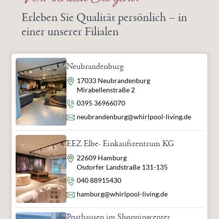
verantwortliche Person:
Whirlpool & Living GmbH
Erleben Sie Qualität persönlich – in
Herbert-Ludwig-Str. 2
einer unserer Filialen
28832 Achim
Deutschland
info@whirlpool-living.de
Neubrandenburg
Adresse
17033 Neubrandenburg
Mirabellenstraße 2
Telefon
0395 36966070
E-Mail
neubrandenburg@whirlpool-living.de
EEZ Elbe- Einkaufszentrum KG
Adresse
22609 Hamburg
Osdorfer Landstraße 131-135
Telefon
040 88915430
E-Mail
hamburg@whirlpool-living.de
Posthausen im Shoppingcenter