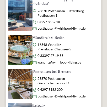
dodenhof
Adresse
28870 Posthausen - Ottersberg
Posthausen 1
Telefon
04297 8182 10
E-Mail
posthausen@whirlpool-living.de
Wandlitz bei Berlin
Adresse
16348 Wandlitz
Prenzlauer Chaussee 5
Telefon
0 33397 27 19 53
E-Mail
wandlitz@whirlpool-living.de
Posthausen bei Bremen
Adresse
28870 Posthausen
Giers-Schanzendorf 1
Telefon
0 4297 8182 200
E-Mail
posthausen@whirlpool-living.de
Leipzig