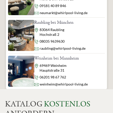
Telefon
09181 40 89 846
E-Mail
neumarkt@whirlpool-living.de
Raubling bei München
Adresse
83064 Raubling
Hochstraß 2
Telefon
08035 9639630
E-Mail
raubling@whirlpool-living.de
Weinheim bei Mannheim
Adresse
69469 Weinheim
Hauptstraße 31
Telefon
06201 98 67 762
E-Mail
weinheim@whirlpool-living.de
KATALOG
KOSTENLOS