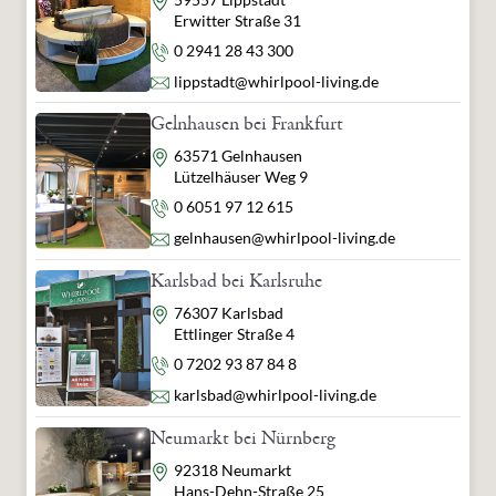
Erwitter Straße 31
Telefon
0 2941 28 43 300
E-Mail
lippstadt@whirlpool-living.de
Gelnhausen bei Frankfurt
Adresse
63571 Gelnhausen
Lützelhäuser Weg 9
Telefon
0 6051 97 12 615
E-Mail
gelnhausen@whirlpool-living.de
Karlsbad bei Karlsruhe
Adresse
76307 Karlsbad
Ettlinger Straße 4
Telefon
0 7202 93 87 84 8
E-Mail
karlsbad@whirlpool-living.de
Neumarkt bei Nürnberg
Adresse
92318 Neumarkt
Hans-Dehn-Straße 25