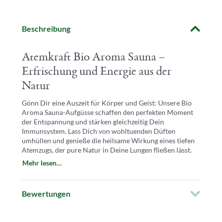
Beschreibung
Atemkraft Bio Aroma Sauna –
Erfrischung und Energie aus der
Natur
Gönn Dir eine Auszeit für Körper und Geist: Unsere Bio
Aroma Sauna-Aufgüsse schaffen den perfekten Moment
der Entspannung und stärken gleichzeitig Dein
Immunsystem. Lass Dich von wohltuenden Düften
umhüllen und genieße die heilsame Wirkung eines tiefen
Atemzugs, der pure Natur in Deine Lungen fließen lässt.
Mehr lesen…
Atme tief ein und lass die klare Frische der Minze und die
belebende Kraft des Eukalyptus Dich durchströmen. Der
Bewertungen
vitalisierende Duft von Pfefferminze und Ysop erfrischt
Deinen Geist und belebt jede Zelle Deines Körpers.
Entdecke neue Energie und erwecke Deine innere Stärke