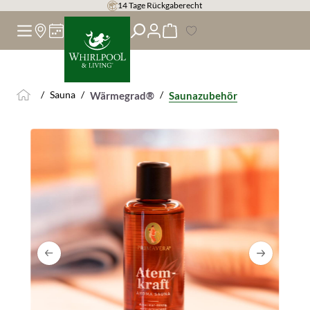
14 Tage Rückgaberecht
alt springen
/
Sauna
/
/
Wärmegrad®
Saunazubehör
Bildergalerie überspringen