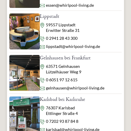
E-Mail
essen@whirlpool-living.de
Lippstadt
Adresse
59557 Lippstadt
Erwitter Straße 31
Telefon
0 2941 28 43 300
E-Mail
lippstadt@whirlpool-living.de
Gelnhausen bei Frankfurt
Adresse
63571 Gelnhausen
Lützelhäuser Weg 9
Telefon
0 6051 97 12 615
E-Mail
gelnhausen@whirlpool-living.de
Karlsbad bei Karlsruhe
Adresse
76307 Karlsbad
Ettlinger Straße 4
Telefon
0 7202 93 87 84 8
E-Mail
karlsbad@whirlpool-living.de