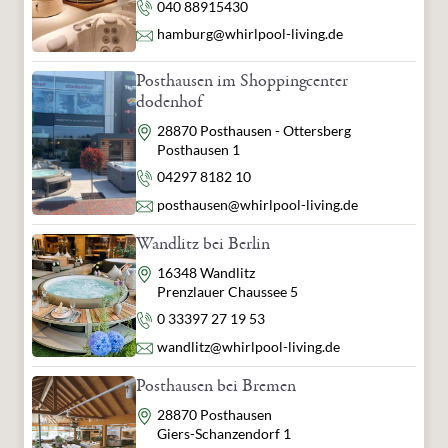
Telefon
040 88915430
Primavera Life GmbH
Naturparadies 1
E-Mail
hamburg@whirlpool-living.de
87466 Oy-Mittelberg
Deutschland
Posthausen im Shoppingcenter
info@primaveralife.com
dodenhof
verantwortliche Person:
Adresse
28870 Posthausen - Ottersberg
Primavera Life GmbH
Posthausen 1
Naturparadies 1
Telefon
04297 8182 10
87466 Oy-Mittelberg
Deutschland
E-Mail
posthausen@whirlpool-living.de
info@primaveralife.com
Wandlitz bei Berlin
Adresse
16348 Wandlitz
Prenzlauer Chaussee 5
Telefon
0 33397 27 19 53
E-Mail
wandlitz@whirlpool-living.de
Posthausen bei Bremen
Adresse
28870 Posthausen
Giers-Schanzendorf 1