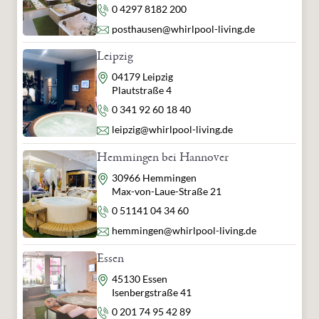
Telefon
0 4297 8182 200
E-Mail
posthausen@whirlpool-living.de
Leipzig
Adresse
04179 Leipzig
Plautstraße 4
Telefon
0 341 92 60 18 40
E-Mail
leipzig@whirlpool-living.de
Hemmingen bei Hannover
Adresse
30966 Hemmingen
Max-von-Laue-Straße 21
Telefon
0 51141 04 34 60
E-Mail
hemmingen@whirlpool-living.de
Essen
Adresse
45130 Essen
Isenbergstraße 41
Telefon
0 201 74 95 42 89