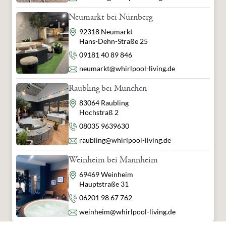
Neumarkt bei Nürnberg
Adresse
92318 Neumarkt
Hans-Dehn-Straße 25
Telefon
09181 40 89 846
E-Mail
neumarkt@whirlpool-living.de
Raubling bei München
Adresse
83064 Raubling
Hochstraß 2
Telefon
08035 9639630
E-Mail
raubling@whirlpool-living.de
Weinheim bei Mannheim
Adresse
69469 Weinheim
Hauptstraße 31
Telefon
06201 98 67 762
E-Mail
weinheim@whirlpool-living.de