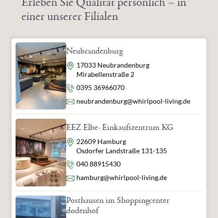
Erleben Sie Qualität persönlich – in
einer unserer Filialen
Neubrandenburg
Adresse
17033 Neubrandenburg
Mirabellenstraße 2
Telefon
0395 36966070
E-Mail
neubrandenburg@whirlpool-living.de
EEZ Elbe- Einkaufszentrum KG
Adresse
22609 Hamburg
Osdorfer Landstraße 131-135
Telefon
040 88915430
E-Mail
hamburg@whirlpool-living.de
Posthausen im Shoppingcenter
dodenhof