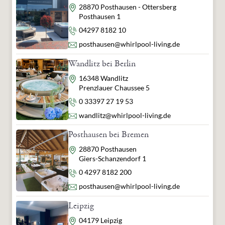
Adresse
28870 Posthausen - Ottersberg
Posthausen 1
Telefon
04297 8182 10
E-Mail
posthausen@whirlpool-living.de
Wandlitz bei Berlin
Adresse
16348 Wandlitz
Prenzlauer Chaussee 5
Telefon
0 33397 27 19 53
E-Mail
wandlitz@whirlpool-living.de
Posthausen bei Bremen
Adresse
28870 Posthausen
Giers-Schanzendorf 1
Telefon
0 4297 8182 200
E-Mail
posthausen@whirlpool-living.de
Leipzig
Adresse
04179 Leipzig