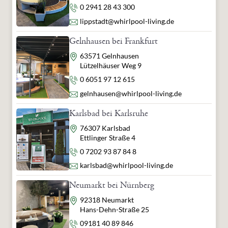
Telefon
0 2941 28 43 300
E-Mail
lippstadt@whirlpool-living.de
Gelnhausen bei Frankfurt
Adresse
63571 Gelnhausen
Lützelhäuser Weg 9
Telefon
0 6051 97 12 615
E-Mail
gelnhausen@whirlpool-living.de
Karlsbad bei Karlsruhe
Adresse
76307 Karlsbad
Ettlinger Straße 4
Telefon
0 7202 93 87 84 8
E-Mail
karlsbad@whirlpool-living.de
Neumarkt bei Nürnberg
Adresse
92318 Neumarkt
Hans-Dehn-Straße 25
Telefon
09181 40 89 846