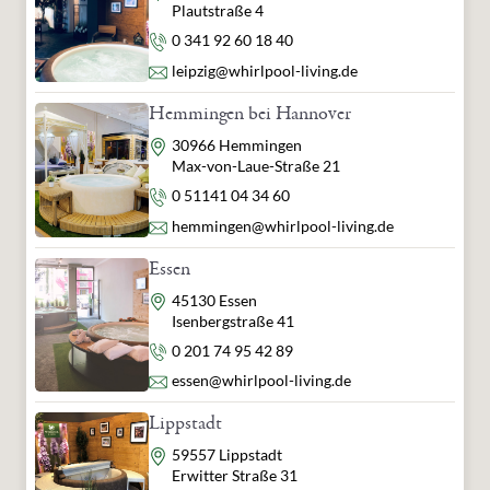
Plautstraße 4
Telefon
0 341 92 60 18 40
E-Mail
leipzig@whirlpool-living.de
Hemmingen bei Hannover
Adresse
30966 Hemmingen
Max-von-Laue-Straße 21
Telefon
0 51141 04 34 60
E-Mail
hemmingen@whirlpool-living.de
Essen
Adresse
45130 Essen
Isenbergstraße 41
Telefon
0 201 74 95 42 89
E-Mail
essen@whirlpool-living.de
Lippstadt
Adresse
59557 Lippstadt
Erwitter Straße 31