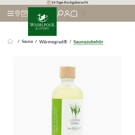
14 Tage Rückgaberecht
alt springen
/
Sauna
/
/
Wärmegrad®
Saunazubehör
Bildergalerie überspringen