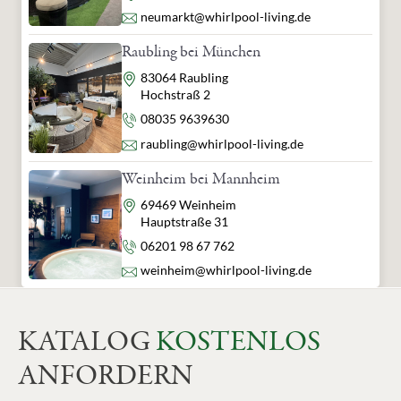
E-Mail
neumarkt@whirlpool-living.de
Raubling bei München
Adresse
83064 Raubling
Hochstraß 2
Telefon
08035 9639630
E-Mail
raubling@whirlpool-living.de
Weinheim bei Mannheim
Adresse
69469 Weinheim
Hauptstraße 31
Telefon
06201 98 67 762
E-Mail
weinheim@whirlpool-living.de
KATALOG
KOSTENLOS
ANFORDERN