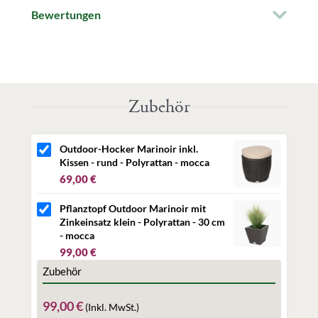
witterungs- und UV-beständig,
Bewertungen
robust und pflegeleicht
und für alle Umrandungen aus Polyrattan geeignet.
Produkteigenschaften
Zubehör
®
Perfekt auf Design und Farbe des Softub
Whirlpools
abgestimmt
Robustes, witterungs- und UV-beständiges Material
Farbe: camel
Outdoor-Hocker Marinoir inkl.
Für alle Whirlpool-Umrandungen aus Polyrattan
Kissen - rund - Polyrattan - mocca
geeignet
69,00 €
Maße: ca. 90 cm x 40 cm
Pflanztopf Outdoor Marinoir mit
Zinkeinsatz klein - Polyrattan - 30 cm
- mocca
Angaben zur Produktsicherheit
99,00 €
Herstellerinformationen:
Zubehör
Whirlpool & Living GmbH
Herbert-Ludwig-Str. 2
28832 Achim
99,00 €
(Inkl. MwSt.)
Deutschland