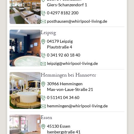
Giers-Schanzendorf 1
Telefon
0 4297 8182 200
E-Mail
posthausen@whirlpool-living.de
Leipzig
Adresse
04179 Leipzig
Plautstraße 4
Telefon
0 341 92 60 18 40
E-Mail
leipzig@whirlpool-living.de
Hemmingen bei Hannover
Adresse
30966 Hemmingen
Max-von-Laue-Straße 21
Telefon
0 51141 04 34 60
E-Mail
hemmingen@whirlpool-living.de
Essen
Adresse
45130 Essen
Isenbergstraße 41