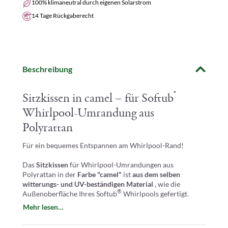
100% klimaneutral durch eigenen Solarstrom
14 Tage Rückgaberecht
Beschreibung
®
Sitzkissen in camel – für Softub
Whirlpool-Umrandung aus
Polyrattan
Für ein bequemes Entspannen am Whirlpool-Rand!
Das
Sitzkissen
für Whirlpool-Umrandungen aus
Polyrattan in der
Farbe "camel"
ist
aus dem selben
witterungs- und UV-beständigen Material
, wie die
®
Außenoberfläche Ihres Softub
Whirlpools gefertigt.
Mehr lesen…
Das Sitzkissen für Whirlpool-Umrandungen von Marinoir
ist