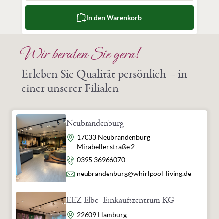
info@whirlpool-living.de
In den Warenkorb
verantwortliche Person:
Whirlpool & Living GmbH
Herbert-Ludwig-Str. 2
Wir beraten Sie gern!
28832 Achim
Deutschland
Erleben Sie Qualität persönlich – in
info@whirlpool-living.de
einer unserer Filialen
Neubrandenburg
Adresse
17033 Neubrandenburg
Mirabellenstraße 2
Telefon
0395 36966070
E-Mail
neubrandenburg@whirlpool-living.de
EEZ Elbe- Einkaufszentrum KG
Adresse
22609 Hamburg