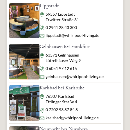
Lippstadt
Adresse
59557 Lippstadt
Erwitter Straße 31
Telefon
0 2941 28 43 300
E-Mail
lippstadt@whirlpool-living.de
Gelnhausen bei Frankfurt
Adresse
63571 Gelnhausen
Lützelhäuser Weg 9
Telefon
0 6051 97 12 615
E-Mail
gelnhausen@whirlpool-living.de
Karlsbad bei Karlsruhe
Adresse
76307 Karlsbad
Ettlinger Straße 4
Telefon
0 7202 93 87 84 8
E-Mail
karlsbad@whirlpool-living.de
Neumarkt bei Nürnberg