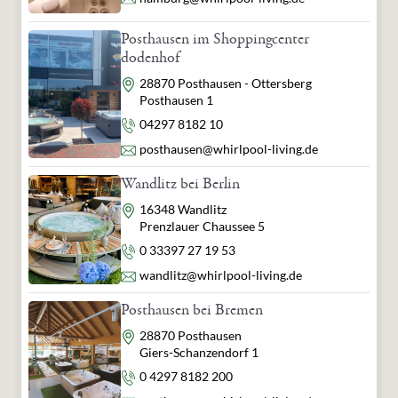
305 Nash Road
New Bedford, MA 02746
Posthausen im Shoppingcenter
USA
dodenhof
info@softub.com
Adresse
28870 Posthausen - Ottersberg
verantwortliche Person:
Posthausen 1
Whirlpool & Living GmbH
Telefon
04297 8182 10
Herbert-Ludwig-Str. 2
28832 Achim
E-Mail
posthausen@whirlpool-living.de
Deutschland
info@whirlpool-living.de
Wandlitz bei Berlin
Adresse
16348 Wandlitz
Prenzlauer Chaussee 5
Telefon
0 33397 27 19 53
E-Mail
wandlitz@whirlpool-living.de
Posthausen bei Bremen
Adresse
28870 Posthausen
Giers-Schanzendorf 1
Telefon
0 4297 8182 200