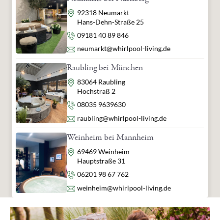
Adresse
92318 Neumarkt
Hans-Dehn-Straße 25
Telefon
09181 40 89 846
E-Mail
neumarkt@whirlpool-living.de
Raubling bei München
Adresse
83064 Raubling
Hochstraß 2
Telefon
08035 9639630
E-Mail
raubling@whirlpool-living.de
Weinheim bei Mannheim
Adresse
69469 Weinheim
Hauptstraße 31
Telefon
06201 98 67 762
E-Mail
weinheim@whirlpool-living.de