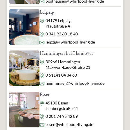
E-Mail
posthausen@whirlpool-living.de
Leipzig
Adresse
04179 Leipzig
Plautstraße 4
Telefon
0 341 92 60 18 40
E-Mail
leipzig@whirlpool-living.de
Hemmingen bei Hannover
Adresse
30966 Hemmingen
Max-von-Laue-Straße 21
Telefon
0 51141 04 34 60
E-Mail
hemmingen@whirlpool-living.de
Essen
Adresse
45130 Essen
Isenbergstraße 41
Telefon
0 201 74 95 42 89
E-Mail
essen@whirlpool-living.de