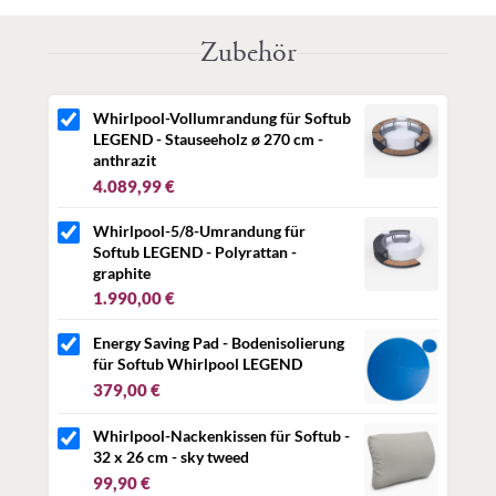
Leichtgewicht und hat einen 30 cm breiteren
®
Durchmesser als der Softub
Sportster.
Zubehör
Das
Whirlpool-Becken
wiegt nur
3
0 kg
und lässt sich
unbefüllt ganz einfach an den Wunsch-Platz im Garten
bewegen.
Whirlpool-Vollumrandung für Softub
®
Mit
61 cm Höhe
ist der winterfeste Softub
LEGEND
LEGEND - Stauseeholz ø 270 cm -
sehr gut
für kleinere Personen geeignet
.
anthrazit
4.089,99 €
Lieferumfang
Whirlpool-5/8-Umrandung für
Softub LEGEND - Polyrattan -
Im Lieferumfang enthalten ist
graphite
1.990,00 €
®
Softub
Whirlpool LEGEND inkl. Deckel, Motoreinheit
SNAP ON Standard-Filter inkl. Filterüberzug
Energy Saving Pad - Bodenisolierung
für Softub Whirlpool LEGEND
Whirlpool-Umrandungen
sind nicht im Lieferumfang
379,00 €
eingeschlossen und aber selbstverständlich separat
erhältlich.
Whirlpool-Nackenkissen für Softub -
Lieferung
32 x 26 cm - sky tweed
99,90 €