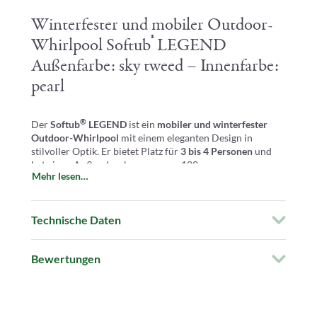
Winterfester und mobiler Outdoor-
®
Whirlpool Softub
LEGEND
Außenfarbe: sky tweed – Innenfarbe:
pearl
®
Der
Softub
LEGEND
ist ein
mobiler und winterfester
Outdoor-Whirlpool
mit einem eleganten Design in
stilvoller Optik. Er bietet Platz für
3 bis 4 Personen
und
hat einen Außendurchmesser von 180 cm.
Mehr lesen…
Um eine optimale Massage und vollständige Entspannung
zu gewährleisten, verfügt der Whirlpool über
fünf
individuell einstellbare Düsen
. Mit einer benötigten
Technische Daten
Wassermenge von 830 Litern
ermöglicht er ein
komfortables Badeerlebnis.
Bewertungen
®
Softub
LEGEND – das Leichtgewicht unter
den Outdoor-Whirlpools
®
Der
winterfeste Softub
LEGEND
ist ein echtes