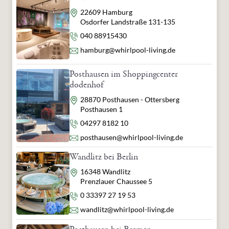
Herstellerinformationen:
Adresse
22609 Hamburg
Softub Inc.
Osdorfer Landstraße 131-135
305 Nash Road
Telefon
040 88915430
New Bedford, MA 02746
USA
E-Mail
hamburg@whirlpool-living.de
info@softub.com
Posthausen im Shoppingcenter
verantwortliche Person:
dodenhof
Whirlpool & Living GmbH
Herbert-Ludwig-Str. 2
Adresse
28870 Posthausen - Ottersberg
28832 Achim
Posthausen 1
Deutschland
Telefon
04297 8182 10
info@whirlpool-living.de
E-Mail
posthausen@whirlpool-living.de
Wandlitz bei Berlin
Adresse
16348 Wandlitz
Prenzlauer Chaussee 5
Telefon
0 33397 27 19 53
E-Mail
wandlitz@whirlpool-living.de