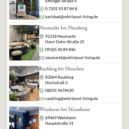
Ettlinger Straße 4
Telefon
0 7202 93 87 84 8
E-Mail
karlsbad@whirlpool-living.de
Neumarkt bei Nürnberg
Adresse
92318 Neumarkt
Hans-Dehn-Straße 25
Telefon
09181 40 89 846
E-Mail
neumarkt@whirlpool-living.de
Raubling bei München
Adresse
83064 Raubling
Hochstraß 2
Telefon
08035 9639630
E-Mail
raubling@whirlpool-living.de
Weinheim bei Mannheim
Adresse
69469 Weinheim
Hauptstraße 31