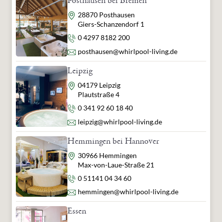
Posthausen bei Bremen
Adresse
28870 Posthausen
Giers-Schanzendorf 1
Telefon
0 4297 8182 200
E-Mail
posthausen@whirlpool-living.de
Leipzig
Adresse
04179 Leipzig
Plautstraße 4
Telefon
0 341 92 60 18 40
E-Mail
leipzig@whirlpool-living.de
Hemmingen bei Hannover
Adresse
30966 Hemmingen
Max-von-Laue-Straße 21
Telefon
0 51141 04 34 60
E-Mail
hemmingen@whirlpool-living.de
Essen