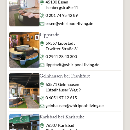
Adresse
45130 Essen
Isenbergstraße 41
Telefon
0 201 74 95 42 89
E-Mail
essen@whirlpool-living.de
Lippstadt
Adresse
59557 Lippstadt
Erwitter Straße 31
Telefon
0 2941 28 43 300
E-Mail
lippstadt@whirlpool-living.de
Gelnhausen bei Frankfurt
Adresse
63571 Gelnhausen
Lützelhäuser Weg 9
Telefon
0 6051 97 12 615
E-Mail
gelnhausen@whirlpool-living.de
Karlsbad bei Karlsruhe
Adresse
76307 Karlsbad