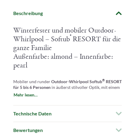
Beschreibung
Winterfester und mobiler Outdoor-
®
Whirlpool – Softub
RESORT für die
ganze Familie
Außenfarbe: almond – Innenfarbe:
pearl
®
Mobiler und runder
Outdoor-Whirlpool Softub
RESORT
für 5 bis 6 Personen
in äußerst stilvoller Optik, mit einem
Außendurchmesser von 200 cm
und einer benötigten
Mehr lesen…
Wassermenge von 1.130 Litern.
Für eine optimale Massage und für die vollkommende
Technische Daten
Entspannung sorgen
sieben individuell einstellbare Düsen.
Bewertungen
®
Softub RESORT
– Unser Outdoor-