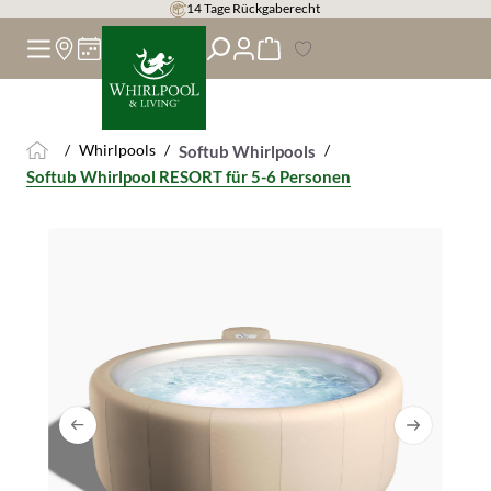
14 Tage Rückgaberecht
alt springen
/
Whirlpools
/
/
Softub Whirlpools
Softub Whirlpool RESORT für 5-6 Personen
Bildergalerie überspringen