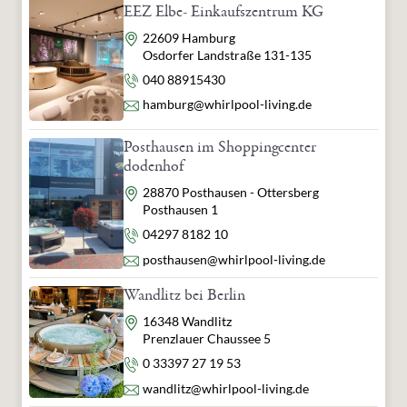
EEZ Elbe- Einkaufszentrum KG
Adresse
22609 Hamburg
Osdorfer Landstraße 131-135
Telefon
040 88915430
E-Mail
hamburg@whirlpool-living.de
Posthausen im Shoppingcenter
dodenhof
Adresse
28870 Posthausen - Ottersberg
Posthausen 1
Telefon
04297 8182 10
E-Mail
posthausen@whirlpool-living.de
Wandlitz bei Berlin
Adresse
16348 Wandlitz
Prenzlauer Chaussee 5
Telefon
0 33397 27 19 53
E-Mail
wandlitz@whirlpool-living.de