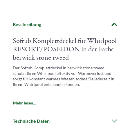
Beschreibung
Softub Komplettdeckel für Whirlpool
RESORT/POSEIDON in der Farbe
berwick stone tweed
Der Softub Komplettdeckel in berwick stone tweed
schützt Ihren Whirlpool effektiv vor Wärmeverlust und
sorgt für konstant warmes Wasser, sodass Sie jederzeit in
Ihrem Whirlpool entspannen können.
Auch bei Nichtnutzung schützt der Deckel das Wasser vor
Mehr lesen…
Schmutz und Verunreinigungen, um eine hygienische
Nutzung zu gewährleisten.
Technische Daten