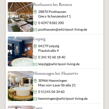
Posthausen bei Bremen
Adresse
28870 Posthausen
Giers-Schanzendorf 1
Telefon
0 4297 8182 200
E-Mail
posthausen@whirlpool-living.de
Leipzig
Adresse
04179 Leipzig
Plautstraße 4
Telefon
0 341 92 60 18 40
E-Mail
leipzig@whirlpool-living.de
Hemmingen bei Hannover
Adresse
30966 Hemmingen
Max-von-Laue-Straße 21
Telefon
0 51141 04 34 60
E-Mail
hemmingen@whirlpool-living.de
Essen