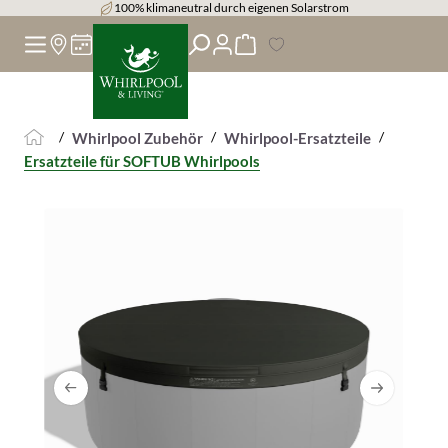
14 Tage Rückgaberecht
alt springen
/
/
/
Whirlpool Zubehör
Whirlpool-Ersatzteile
Ersatzteile für SOFTUB Whirlpools
Bildergalerie überspringen