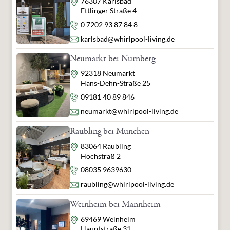
Adresse
76307 Karlsbad
Ettlinger Straße 4
Telefon
0 7202 93 87 84 8
E-Mail
karlsbad@whirlpool-living.de
Neumarkt bei Nürnberg
Adresse
92318 Neumarkt
Hans-Dehn-Straße 25
Telefon
09181 40 89 846
E-Mail
neumarkt@whirlpool-living.de
Raubling bei München
Adresse
83064 Raubling
Hochstraß 2
Telefon
08035 9639630
E-Mail
raubling@whirlpool-living.de
Weinheim bei Mannheim
Adresse
69469 Weinheim
Hauptstraße 31