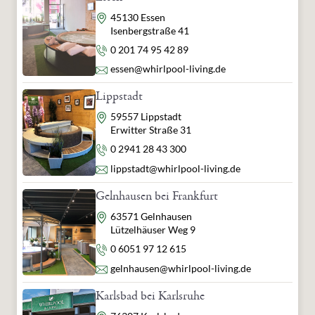
Adresse
45130 Essen
Isenbergstraße 41
Telefon
0 201 74 95 42 89
E-Mail
essen@whirlpool-living.de
Lippstadt
Adresse
59557 Lippstadt
Erwitter Straße 31
Telefon
0 2941 28 43 300
E-Mail
lippstadt@whirlpool-living.de
Gelnhausen bei Frankfurt
Adresse
63571 Gelnhausen
Lützelhäuser Weg 9
Telefon
0 6051 97 12 615
E-Mail
gelnhausen@whirlpool-living.de
Karlsbad bei Karlsruhe