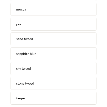
mocca
port
sand tweed
sapphire blue
sky tweed
stone tweed
taupe