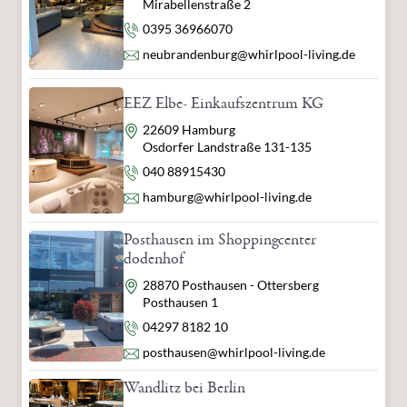
Mirabellenstraße 2
Telefon
0395 36966070
E-Mail
neubrandenburg@whirlpool-living.de
EEZ Elbe- Einkaufszentrum KG
Adresse
22609 Hamburg
Osdorfer Landstraße 131-135
Telefon
040 88915430
E-Mail
hamburg@whirlpool-living.de
Posthausen im Shoppingcenter
dodenhof
Adresse
28870 Posthausen - Ottersberg
Posthausen 1
Telefon
04297 8182 10
E-Mail
posthausen@whirlpool-living.de
Wandlitz bei Berlin