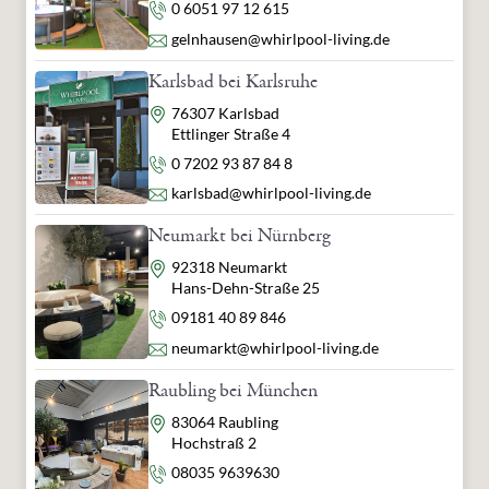
Telefon
0 6051 97 12 615
E-Mail
gelnhausen@whirlpool-living.de
Karlsbad bei Karlsruhe
Adresse
76307 Karlsbad
Ettlinger Straße 4
Telefon
0 7202 93 87 84 8
E-Mail
karlsbad@whirlpool-living.de
Neumarkt bei Nürnberg
Adresse
92318 Neumarkt
Hans-Dehn-Straße 25
Telefon
09181 40 89 846
E-Mail
neumarkt@whirlpool-living.de
Raubling bei München
Adresse
83064 Raubling
Hochstraß 2
Telefon
08035 9639630