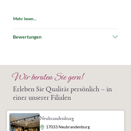
Mehr lesen…
Bewertungen
Wir beraten Sie gern!
Erleben Sie Qualität persönlich – in
einer unserer Filialen
Neubrandenburg
Adresse
17033 Neubrandenburg