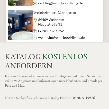
E-Mail
raubling@whirlpool-living.de
Weinheim bei Mannheim
Adresse
69469 Weinheim
Hauptstraße 31
Telefon
06201 98 67 762
E-Mail
weinheim@whirlpool-living.de
KATALOG
KOSTENLOS
ANFORDERN
Fordern Sie kostenlos unsere neuen Kataloge an und freuen Sie sich auf
exklusive Angebote und Informationen über Neuheiten und Trends per
Post und Mail.
Nutzen Sie hierfür auch unsere Katalog-Hotline:
04202 51199 66