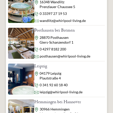
Adresse
16348 Wandlitz
Prenzlauer Chaussee 5
Telefon
0 33397 27 19 53
E-Mail
wandlitz@whirlpool-living.de
Posthausen bei Bremen
Adresse
28870 Posthausen
Giers-Schanzendorf 1
Telefon
0 4297 8182 200
E-Mail
posthausen@whirlpool-living.de
Leipzig
Adresse
04179 Leipzig
Plautstraße 4
Telefon
0 341 92 60 18 40
E-Mail
leipzig@whirlpool-living.de
Hemmingen bei Hannover
Adresse
30966 Hemmingen