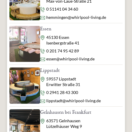
Max-von-Laue-Straße 21
Telefon
0 51141 04 34 60
E-Mail
hemmingen@whirlpool-living.de
Essen
Adresse
45130 Essen
Isenbergstraße 41
Telefon
0 201 74 95 42 89
E-Mail
essen@whirlpool-living.de
Lippstadt
Adresse
59557 Lippstadt
Erwitter Straße 31
Telefon
0 2941 28 43 300
E-Mail
lippstadt@whirlpool-living.de
Gelnhausen bei Frankfurt
Adresse
63571 Gelnhausen
Lützelhäuser Weg 9