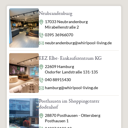
Neubrandenburg
Adresse
17033 Neubrandenburg
Mirabellenstraße 2
Telefon
0395 36966070
E-Mail
neubrandenburg@whirlpool-living.de
EEZ Elbe- Einkaufszentrum KG
Adresse
22609 Hamburg
Osdorfer Landstraße 131-135
Telefon
040 88915430
E-Mail
hamburg@whirlpool-living.de
Posthausen im Shoppingcenter
dodenhof
Adresse
28870 Posthausen - Ottersberg
Posthausen 1