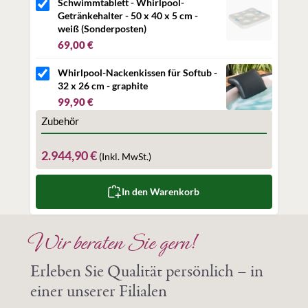
Schwimmtablett - Whirlpool-
Getränkehalter - 50 x 40 x 5 cm -
weiß (Sonderposten)
69,00 €
Whirlpool-Nackenkissen für Softub -
32 x 26 cm - graphite
99,90 €
Zubehör
2.944,90 €
(Inkl. MwSt.)
In den Warenkorb
Wir beraten Sie gern!
Erleben Sie Qualität persönlich – in
einer unserer Filialen