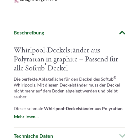
Beschreibung
Whirlpool-Deckelständer aus
Polyrattan in graphite – Passend für
®
alle Softub
Deckel
®
Die perfekte Ablagefläche für den Deckel des Softub
Whirlpools. Mit diesem Deckelständer muss der Deckel
nicht mehr auf dem Boden abgelegt werden und bleibt
sauber.
Dieser schmale
Whirlpool-Deckelständer aus Polyrattan
in
"graphite"
verbindet Eleganz mit der praktischen
Mehr lesen…
Funktion einer Halterung und schützt den Deckel somit
vor Verschmutzung.
Technische Daten
Produkteigenschaften