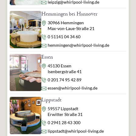
E-Mail
leipzig@whirlpool-living.de
Hemmingen bei Hannover
Adresse
30966 Hemmingen
Max-von-Laue-Straße 21
Telefon
0 51141 04 34 60
E-Mail
hemmingen@whirlpool-living.de
Essen
Adresse
45130 Essen
Isenbergstraße 41
Telefon
0 201 74 95 42 89
E-Mail
essen@whirlpool-living.de
Lippstadt
Adresse
59557 Lippstadt
Erwitter Straße 31
Telefon
0 2941 28 43 300
E-Mail
lippstadt@whirlpool-living.de