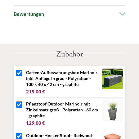
®
Passend für alle Softub
Deckel
Bewertungen
Farbe:
graphite
Maße: 80 cm x 82,5 cm
Angaben zur Produktsicherheit
Zubehör
Herstellerinformationen:
Whirlpool & Living GmbH
Herbert-Ludwig-Str. 2
28832 Achim
Garten-Aufbewahrungsbox Marinoir
Deutschland
inkl. Auflage in grau - Polyrattan -
info@whirlpool-living.de
100 x 40 x 42 cm - graphite
219,00 €
verantwortliche Person:
Whirlpool & Living GmbH
Pflanztopf Outdoor Marinoir mit
Herbert-Ludwig-Str. 2
Zinkeinsatz groß - Polyrattan - 60 cm
28832 Achim
- graphite
Deutschland
129,00 €
info@whirlpool-living.de
Outdoor-Hocker Stool - Redwood-