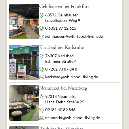
Gelnhausen bei Frankfurt
Adresse
63571 Gelnhausen
Lützelhäuser Weg 9
Telefon
0 6051 97 12 615
E-Mail
gelnhausen@whirlpool-living.de
Karlsbad bei Karlsruhe
Adresse
76307 Karlsbad
Ettlinger Straße 4
Telefon
0 7202 93 87 84 8
E-Mail
karlsbad@whirlpool-living.de
Neumarkt bei Nürnberg
Adresse
92318 Neumarkt
Hans-Dehn-Straße 25
Telefon
09181 40 89 846
E-Mail
neumarkt@whirlpool-living.de
Raubling bei München