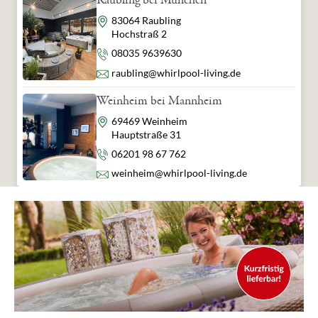
Adresse
83064 Raubling
Hochstraß 2
Telefon
08035 9639630
E-Mail
raubling@whirlpool-living.de
Weinheim bei Mannheim
Adresse
69469 Weinheim
Hauptstraße 31
Telefon
06201 98 67 762
E-Mail
weinheim@whirlpool-living.de