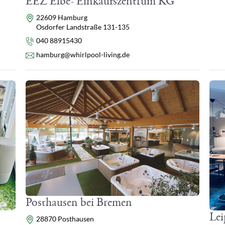
EEZ Elbe- Einkaufszentrum KG
Adresse
22609 Hamburg
Osdorfer Landstraße 131-135
Telefon
040 88915430
E-Mail
hamburg@whirlpool-living.de
Posthausen bei Bremen
Lei
Adresse
28870 Posthausen