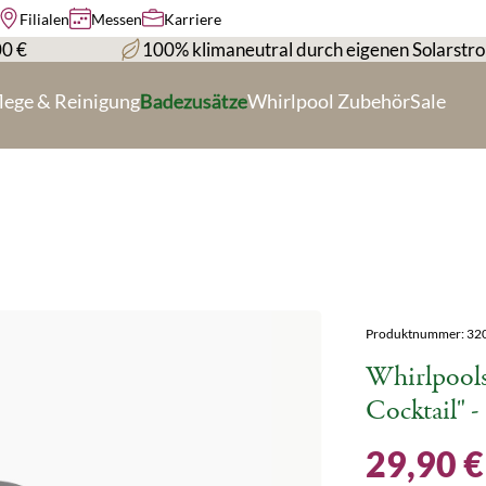
Filialen
Messen
Karriere
00 €
100% klimaneutral durch eigenen Solarstr
lege & Reinigung
Badezusätze
Whirlpool Zubehör
Sale
Produktnummer:
32
Whirlpools
Cocktail" -
29,90 €