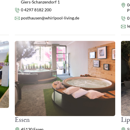
Giers-Schanzendorf 1
Ad
0
Telefon
0 4297 8182 200
P
E-Mail
posthausen@whirlpool-living.de
Te
0
E-
l
Essen
Lip
Adresse
Ad
45130 Essen
5