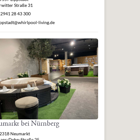
rwitter Straße 31
lefon
 2941 28 43 300
Mail
ippstadt@whirlpool-living.de
umarkt bei Nürnberg
resse
2318 Neumarkt
ans-Dehn-Straße 25