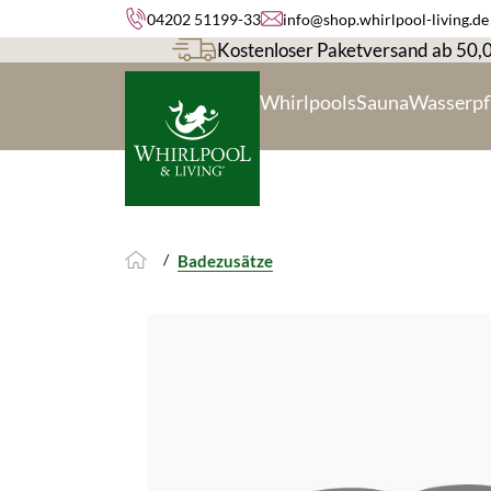
04202 51199-33
info@shop.whirlpool-living.de
springen
Zur Hauptnavigation springen
Kostenloser Paketversand ab 50,
Whirlpools
Sauna
Wasserpf
/
Badezusätze
Bildergalerie überspringen