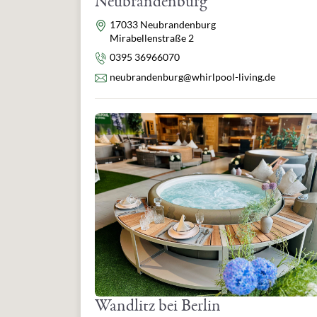
Neubrandenburg
Adresse
17033 Neubrandenburg
Mirabellenstraße 2
Telefon
0395 36966070
E-Mail
neubrandenburg@whirlpool-living.de
Wandlitz bei Berlin