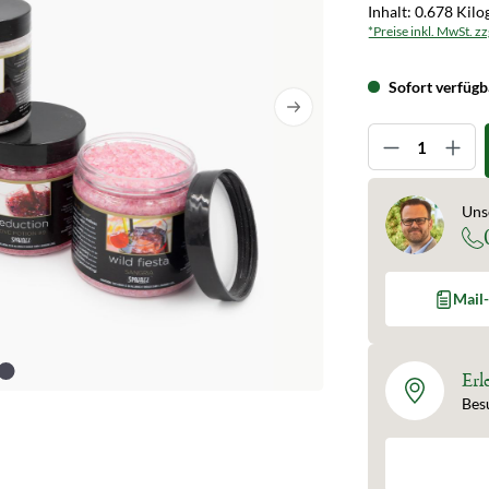
Inhalt:
0.678 Kil
*Preise inkl. MwSt. z
Sofort verfügba
Produkt An
Uns
Mail
Erl
Bes