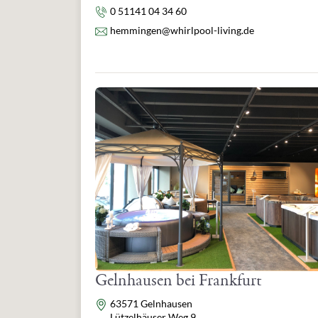
Telefon
0 51141 04 34 60
E-Mail
hemmingen@whirlpool-living.de
Gelnhausen bei Frankfurt
Adresse
63571 Gelnhausen
Lützelhäuser Weg 9