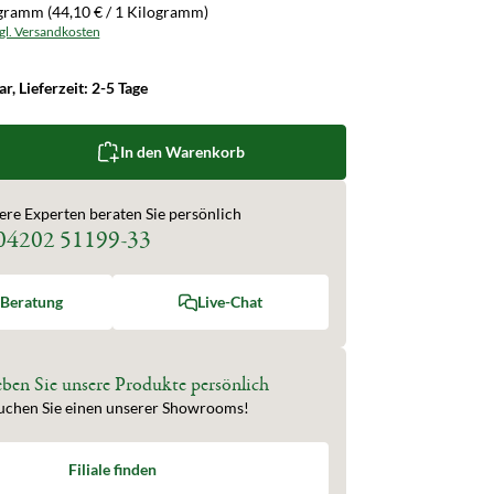
ogramm
(44,10 € / 1 Kilogramm)
zgl. Versandkosten
r, Lieferzeit: 2-5 Tage
zahl: Gib den gewünschten Wert ein oder b
In den Warenkorb
ere Experten beraten Sie persönlich
04202 51199-33
-Beratung
Live-Chat
eben Sie unsere Produkte persönlich
uchen Sie einen unserer Showrooms!
Filiale finden