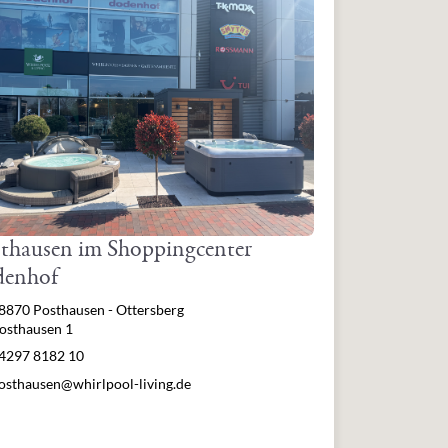
thausen im Shoppingcenter
denhof
resse
8870 Posthausen - Ottersberg
osthausen 1
lefon
4297 8182 10
Mail
osthausen@whirlpool-living.de