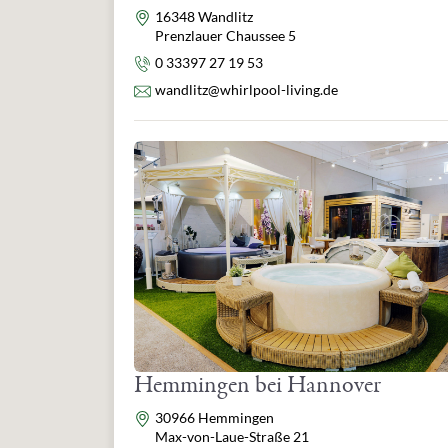
Adresse
16348 Wandlitz
Prenzlauer Chaussee 5
Telefon
0 33397 27 19 53
E-Mail
wandlitz@whirlpool-living.de
Hemmingen bei Hannover
Adresse
30966 Hemmingen
Max-von-Laue-Straße 21