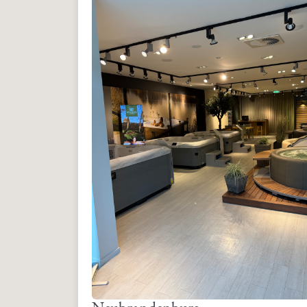
Angaben zur Produktsicherheit
Herstellerinformationen:
ESSENTIALS
5070 Wallace Drive
Cumming, CA 30041
USA
info@essentials-spasupplies.com
verantwortliche Person:
Whirlpool & Living GmbH
Herbert-Ludwig-Str. 2
28832 Achim
Deutschland
info@whirlpool-living.de