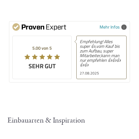
ral
LEGE
Latei
ND
nisch
Grey
ist
en für
ein
„Gela
Mehr Infos
mobil
ssenh
er
eit“
und
und
Empfehlung! Alles
winte
steht
super 👍,vom Kauf bis
5.00 von 5
zum Aufbau, super
rfest
für
Mitarbeiter,kann man
er
ein…
nur empfehlen 👍👍👍
Outd
SEHR GUT
👍👍
oor-
27.08.2025
Whirl
p…
Einbauarten & Inspiration